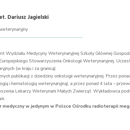
et. Dariusz Jagielski
weterynaryjny
t Wydziału Medycyny Weterynaryjnej Szkoły Głównej Gospod
Europejskiego Stowarzyszenia Onkologii Weterynaryjnej. Uczes
yjnych (w kraju i za granicą).
cznych publikacji z dziedziny onkologii weterynaryjnej. Przez p
logią i hematologią weterynaryjną), a przez ponad 4 lata – prze
szenia Lekarzy Weterynarii Małych Zwierząt. Wykładowca pody
ii.
r medyczny w jedynym w Polsce Ośrodku radioterapii meg