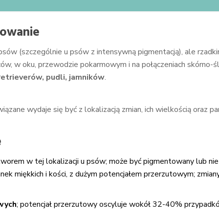
powanie
ów (szczególnie u psów z intensywną pigmentacją), ale rzadkim
palców, w oku, przewodzie pokarmowym i na połączeniach skórno-
retrieverów, pudli, jamników
.
wiązane wydaje się być z lokalizacją zmian, ich wielkością oraz 
e
orem w tej lokalizacji u psów; może być pigmentowany lub nie 
nek miękkich i kości, z dużym potencjałem przerzutowym; zmiany w 
owych
; potencjał przerzutowy oscyluje wokół 32-40% przypadków; 