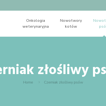
Onkologia
Nowotwory
Nowot
weterynaryjna
kotów
ps
erniak złośliwy p
Home
Czerniak złośliwy psów