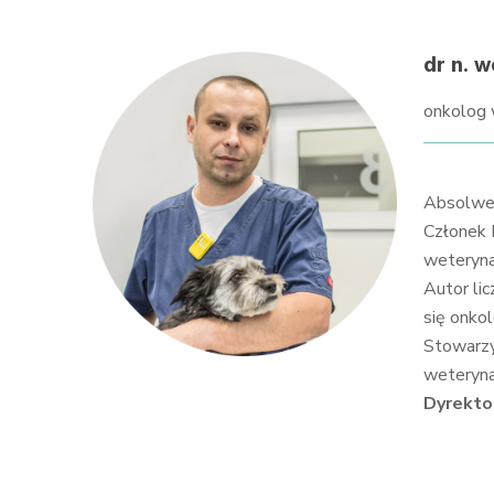
dr n. w
onkolog 
Absolwen
Członek 
weterynar
Autor li
się onko
Stowarzy
weterynar
Dyrekto