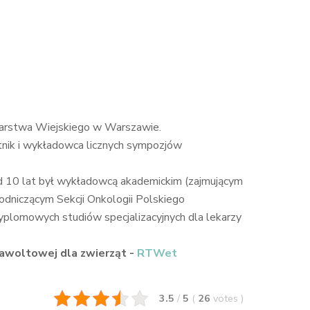
arstwa Wiejskiego w Warszawie.
tnik i wykładowca licznych sympozjów
onad 10 lat był wykładowcą akademickim (zajmującym
wodniczącym Sekcji Onkologii Polskiego
plomowych studiów specjalizacyjnych dla lekarzy
awoltowej dla zwierząt -
RTWet
3.5
/
5
(
26
votes
)