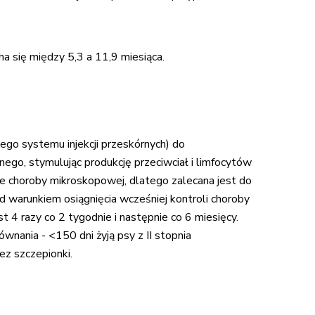
a się między 5,3 a 11,9 miesiąca.
go systemu injekcji przeskórnych) do
go, stymulując produkcję przeciwciał i limfocytów
 choroby mikroskopowej, dlatego zalecana jest do
d warunkiem osiągnięcia wcześniej kontroli choroby
t 4 razy co 2 tygodnie i następnie co 6 miesięcy.
wnania - <150 dni żyją psy z II stopnia
ez szczepionki.