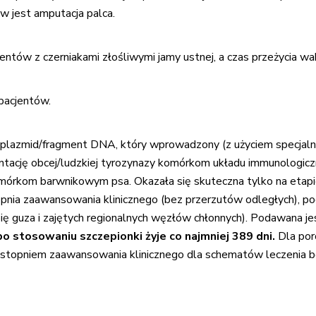
 jest amputacja palca.
ntów z czerniakami złośliwymi jamy ustnej, a czas przeżycia wah
pacjentów.
plazmid/fragment DNA, który wprowadzony (z użyciem specjalne
ację obcej/ludzkiej tyrozynazy komórkom układu immunologiczne
rkom barwnikowym psa. Okazała się skuteczna tylko na etapie
topnia zaawansowania klinicznego (bez przerzutów odległych), po
apię guza i zajętych regionalnych węzłów chłonnych). Podawana jes
stosowaniu szczepionki żyje co najmniej 389 dni.
Dla poró
V stopniem zaawansowania klinicznego dla schematów leczenia b