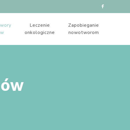
wory
Leczenie
Zapobieganie
ów
onkologiczne
nowotworom
sów