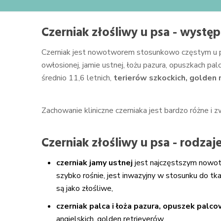
Czerniak złośliwy u psa - wystę
Czerniak jest nowotworem stosunkowo częstym u ps
owłosionej, jamie ustnej, łożu pazura, opuszkach 
średnio 11,6 letnich,
terierów szkockich, golden 
Zachowanie kliniczne czerniaka jest bardzo różne i z
Czerniak złośliwy u psa - rodzaj
czerniak jamy ustnej
jest najczęstszym nowotw
szybko rośnie, jest inwazyjny w stosunku do tka
są jako złośliwe,
czerniak palca i łoża pazura, opuszek palc
angielskich, golden retrieverów,