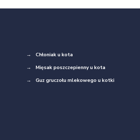
→
Chłoniak u kota
→
Mięsak poszczepienny u kota
→
Guz gruczołu mlekowego u kotki