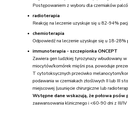
Postępowaniem z wyboru dla czerniaków palców
radioterapia
Reakcję na leczenie uzyskuje się u 82-94% pacje
chemioterapia
Odpowiedź na leczenie uzyskuje się u 18-28% 
immunoterapia - szczepionka ONCEPT
Zawiera gen ludzkiej tyrozynazy wbudowany w 
miocytów/komórek mięśni psa, powoduje prezent
T cytotoksycznych przeciwko melanocytom/komó
podawania w czerniakach złośliwych II lub III s
miejscowej (usunięcie chirurgiczne lub radioter
Wstępne dane wskazują, że połowa psów po 
zaawansowania klinicznego i <60-90 dni z III/I