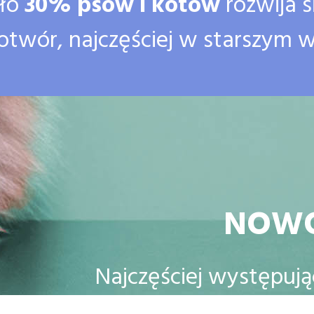
oło
30% psów i kotów
rozwija s
twór, najczęściej w starszym w
NOW
Najczęściej występu
u kotów jest chłonia