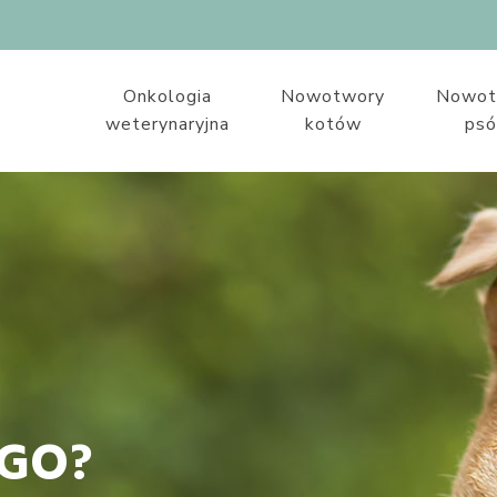
Onkologia
Nowotwory
Nowot
weterynaryjna
kotów
ps
GO?