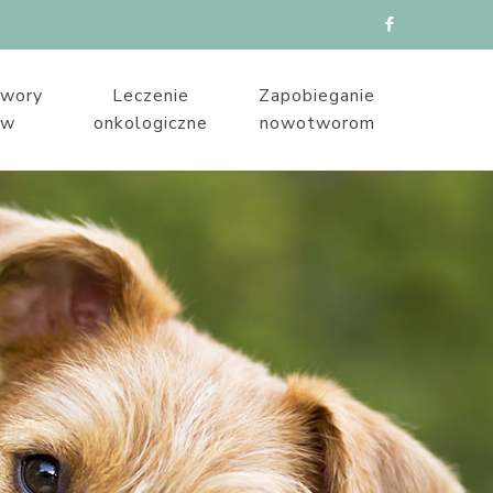
wory
Leczenie
Zapobieganie
ów
onkologiczne
nowotworom