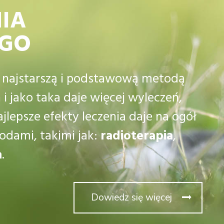
IA
EGO
 najstarszą i podstawową metodą
 jako taka daje więcej wyleczeń,
jlepsze efekty leczenia daje na ogół
todami, takimi jak:
radioterapia
,
a
.
Dowiedz się więcej