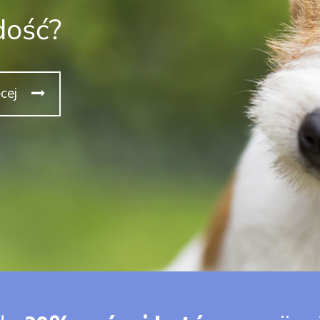
dość?
cej