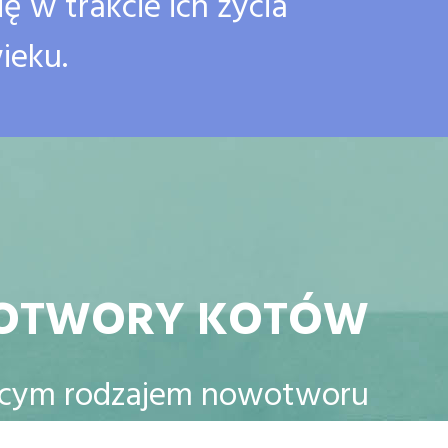
ię w trakcie ich życia
ieku.
OTWORY KOTÓW
jącym rodzajem nowotworu
k oraz mięsak limfatyczny.