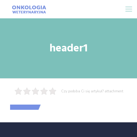
header1
Czy podoba Ci się artykuł? attachment